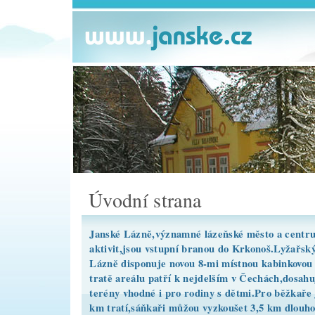
Úvodní strana
Janské Lázně,významné lázeňské město a centr
aktivit,jsou vstupní branou do Krkonoš.Lyžařsk
Lázně disponuje novou 8-mi místnou kabinkovou
tratě areálu patří k nejdelším v Čechách,dosahu
terény vhodné i pro rodiny s dětmi.Pro běžkaře 
km tratí,sáňkaři můžou vyzkoušet 3,5 km dlou