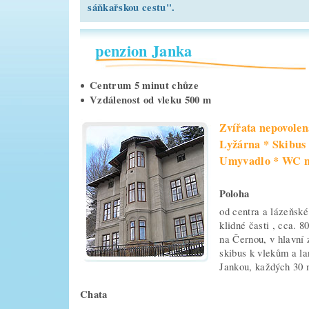
sáňkařskou cestu".
penzion Janka
Centrum 5 minut chůze
Vzdálenost od vleku 500 m
Zvířata nepovolen
Lyžárna * Skibus 
Umyvadlo * WC na
Poloha
od centra a lázeňské
klidné časti , cca. 
na Černou, v hlavní 
skibus k vlekům a la
Jankou, každých 30 
Chata